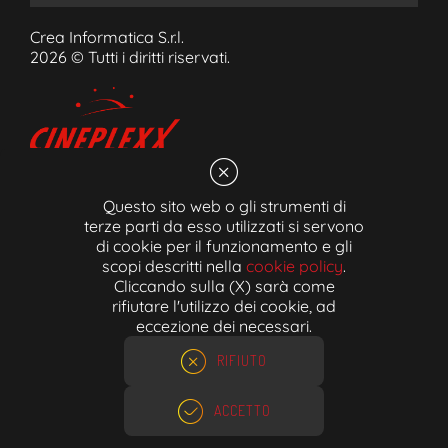
Crea Informatica S.r.l.
2026 © Tutti i diritti riservati.
Questo sito web o gli strumenti di
Cineplexx Bozen GmbH
terze parti da esso utilizzati si servono
Schlachthofstraße 53/A 39100 Bozen (BZ)
di cookie per il funzionamento e gli
scopi descritti nella
cookie policy
.
Ticket-Hotline:
0471/054550
Cliccando sulla (X) sarà come
Email:
info@cineplexx.bz.it
rifiutare l'utilizzo dei cookie, ad
eccezione dei necessari.
MwSt.Nr. 02606490213
RIFIUTO
ACCETTO
ACQUISTA ORA