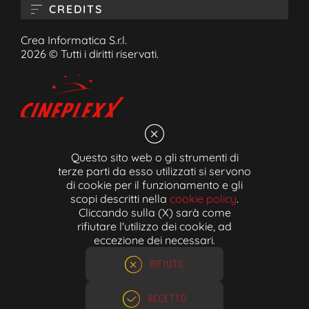
CREDITS
Crea Informatica S.r.l.
2026 © Tutti i diritti riservati.
Questo sito web o gli strumenti di
Cineplexx Bozen GmbH
terze parti da esso utilizzati si servono
Schlachthofstraße 53/A 39100 Bozen (BZ)
di cookie per il funzionamento e gli
Ticket-Hotline:
0471/054550
scopi descritti nella
cookie policy
.
Cliccando sulla (X) sarà come
Email:
info@cineplexx.bz.it
rifiutare l'utilizzo dei cookie, ad
MwSt.Nr. 02606490213
eccezione dei necessari.
RIFIUTO
ACCETTO