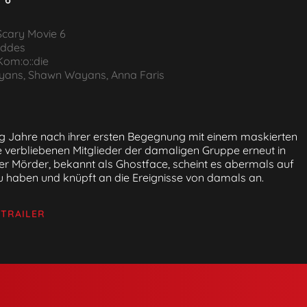
Scary Movie 6
iddes
Kom:o::die
ans, Shawn Wayans, Anna Faris
 Jahre nach ihrer ersten Begegnung mit einem maskierten
e verbliebenen Mitglieder der damaligen Gruppe erneut in
r Mörder, bekannt als Ghostface, scheint es abermals auf
u haben und knüpft an die Ereignisse von damals an.
 TRAILER