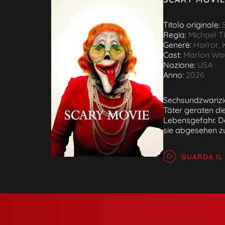
Titolo originale:
Regia:
Michael T
Genere:
Horror, 
Cast:
Marlon Way
Nazione:
USA
Anno:
2026
Sechsundzwanzig
Täter geraten di
Lebensgefahr. De
sie abgesehen z
GUARDA IL