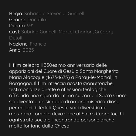
Regia:
Sabrina e Steven J. Gunnell
Genere:
Docufilm
Durata:
93'
Cast:
Sabrina Gunnell, Marcel Charlon, Grégory
Dutoit
Nazione:
Francia
Anno:
2025
Il film celebra il 350esimo anniversario delle
apparizioni del Cuore di Gesù a Santa Margherita
Maria Alacoque (1673-1675) a Paray-le-Monial, in
Borgogna. Il film intreccia ricostruzioni storiche,
testimonianze dirette e riflessioni teologiche
offrendo uno sguardo intimo su come il Sacro Cuore
sia diventato un simbolo di amore misericordioso
per milioni di fedeli. Queste voci diversificate
mostrano come la devozione al Sacro Cuore tocchi
ogni strato sociale, incontrando persone anche
molto lontane dalla Chiesa.